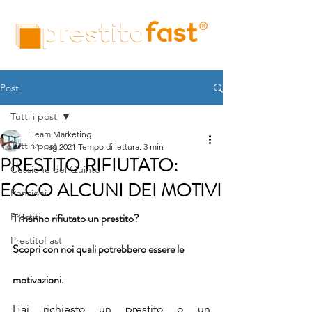
Post
Tutti i post
Team Marketing
Tutti i post
14 mag 2021
Tempo di lettura: 3 min
PRESTITO RIFIUTATO:
Cessione del Quinto
ECCO ALCUNI DEI MOTIVI
Pensioni
Prestiti
Ti hanno rifiutato un prestito?
PrestitoFast
Scopri con noi quali potrebbero essere le 
motivazioni.
Hai richiesto un prestito o un 