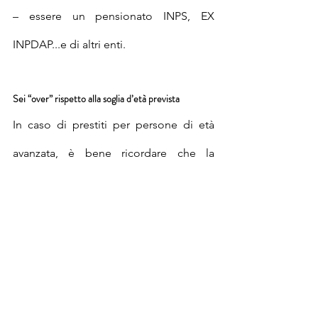
– essere un pensionato INPS, EX 
INPDAP...e di altri enti.
Sei “over” rispetto alla soglia d’età prevista
In caso di prestiti per persone di età 
avanzata, è bene ricordare che la 
maggior parte degli istituti di credito 
prevedono delle soglie massime per la 
richiesta, che tuttavia vengono valutate 
caso per caso, anche in considerazione 
della durata del finanziamento stesso.