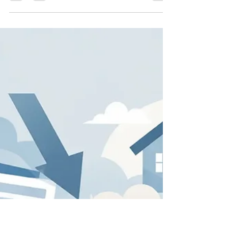
criteri, costi e controlli per riordinare le rate
con cessione del quinto o delega, con
valutazioni mai affrettate.