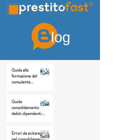
Guida alla
formazione del
consulente
creditizio
17 ore fa
Guida
consolidamento
debiti dipendenti:
come valutarlo
3 giorni fa
Errori da evitare
nel consolidamento