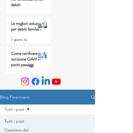
debiti
5 giorni fa
Le migliori soluzioni
per debiti familiari
7 giorni fa
Come verificare
iscrizione OAM in
pochi passaggi
30 lug
Blog Finanziario
Tutti i post
Tutti i post
Cessione del