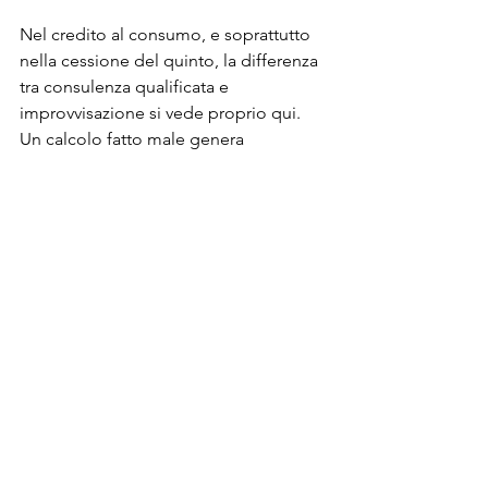
Nel credito al consumo, e soprattutto 
nella cessione del quinto, la differenza 
tra consulenza qualificata e 
improvvisazione si vede proprio qui. 
Un calcolo fatto male genera 
aspettative sbagliate. Un calcolo fatto 
bene, invece, mette il cliente nelle 
condizioni di decidere con 
consapevolezza, conoscendo il 
margine disponibile, il costo 
dell’operazione e le eventuali 
alternative.
Un consulente serio non si limita a dire 
quanto puoi pagare al mese. Verifica se 
la rata è compatibile con la normativa, 
se il montante richiesto è realistico, se 
esistono soluzioni collegate come 